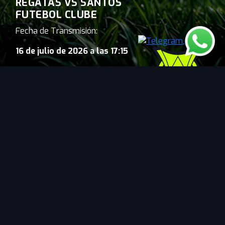
REGATAS VS SANTOS
FUTEBOL CLUBE
Fecha de Transmisión:
16 de julio de 2026 a las 17:15
Fecha 19
Estadio : Nilton Santos
Torneo: BRASILEIRAO BETANO 2026
La liga de Brasil donde militan varios
ecuatorianos como Gonzalo Plata,
Robert Arboleda, Alan Franco y figuras
de talla mundial.
Términos y Condiciones
|
Centro de Ayuda
|
Políticas
de Privacidad
|
Contáctanos