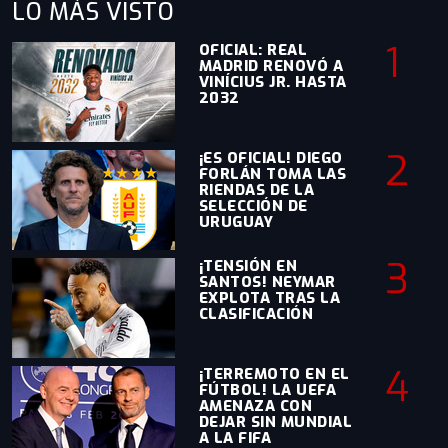
LO MÁS
VISTO
1
OFICIAL: REAL
MADRID RENOVÓ A
VINÍCIUS JR. HASTA
2032
2
¡ES OFICIAL! DIEGO
FORLÁN TOMA LAS
RIENDAS DE LA
SELECCIÓN DE
URUGUAY
3
¡TENSIÓN EN
SANTOS! NEYMAR
EXPLOTA TRAS LA
CLASIFICACIÓN
4
¡TERREMOTO EN EL
FÚTBOL! LA UEFA
AMENAZA CON
DEJAR SIN MUNDIAL
A LA FIFA