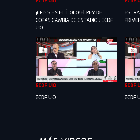
ECDF UIO
ECDF 
¡CRISIS EN EL ÍDOLO!El REY DE
ESTRA
COPAS CAMBIA DE ESTADIO l ECDF
PRIME
UIO
ECDF UIO
ECDF 
ECDF UIO
ECDF U