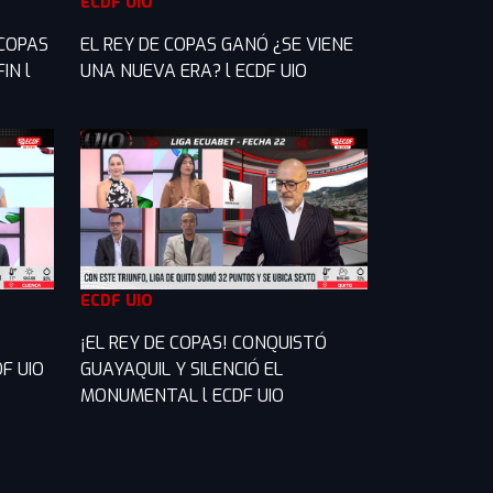
ECDF UIO
 COPAS
EL REY DE COPAS GANÓ ¿SE VIENE
IN l
UNA NUEVA ERA? l ECDF UIO
ECDF UIO
¡EL REY DE COPAS! CONQUISTÓ
F UIO
GUAYAQUIL Y SILENCIÓ EL
MONUMENTAL l ECDF UIO