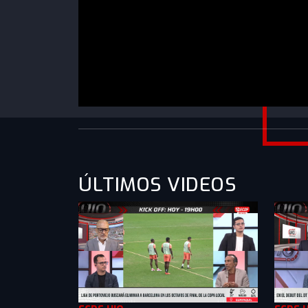
https://www.youtube.com/watch?v=uRZI-
ZtIZ1Y&list=PLXMkkrTMSVllabXoUlLQlByZn4r
ÚLTIMOS VIDEOS