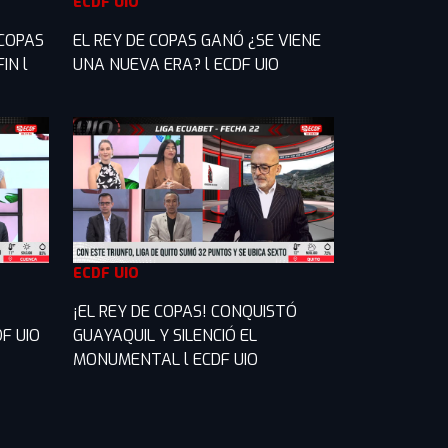
ECDF UIO
 COPAS
EL REY DE COPAS GANÓ ¿SE VIENE
IN l
UNA NUEVA ERA? l ECDF UIO
ECDF UIO
¡EL REY DE COPAS! CONQUISTÓ
F UIO
GUAYAQUIL Y SILENCIÓ EL
MONUMENTAL l ECDF UIO