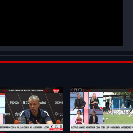
LQlByZn4rXkZ1B_&index=2