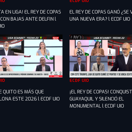
UIO
ECDF UIO
A EN LIGA! EL REY DE COPAS
EL REY DE COPAS GANÓ ¿SE 
 CON BAJAS ANTE DELFIN l
UNA NUEVA ERA? l ECDF UIO
IO
UIO
ECDF UIO
DE QUITO ES MÁS QUE
¡EL REY DE COPAS! CONQUIS
LONA ESTE 2026 l ECDF UIO
GUAYAQUIL Y SILENCIÓ EL
MONUMENTAL l ECDF UIO