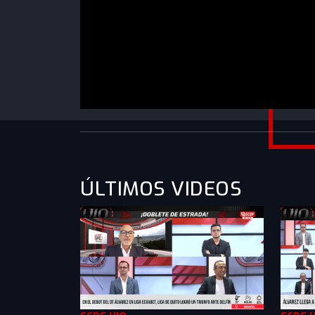
https://www.youtube.com/watch?
v=JCWwnbTm01I&list=PLXMkkrTMSVllabXoUl
ÚLTIMOS VIDEOS