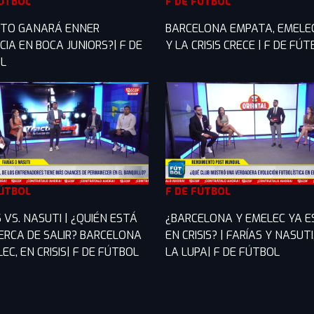
FÚTBOL
F DE FÚTBOL
TO GANARÁ ENNER
BARCELONA EMPATA, EMELE
IA EN BOCA JUNIORS?| F DE
Y LA CRISIS CRECE | F DE FÚ
L
FÚTBOL
F DE FÚTBOL
 VS. NASUTI | ¿QUIÉN ESTÁ
¿BARCELONA Y EMELEC YA 
ERCA DE SALIR? BARCELONA
EN CRISIS? | FARÍAS Y NASUTI
EC, EN CRISIS| F DE FÚTBOL
LA LUPA| F DE FÚTBOL