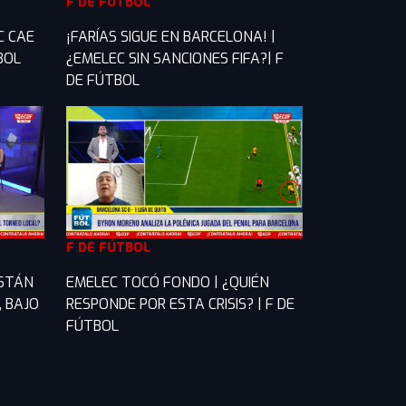
F DE FÚTBOL
C CAE
¡FARÍAS SIGUE EN BARCELONA! |
TBOL
¿EMELEC SIN SANCIONES FIFA?| F
DE FÚTBOL
F DE FÚTBOL
ESTÁN
EMELEC TOCÓ FONDO | ¿QUIÉN
, BAJO
RESPONDE POR ESTA CRISIS? | F DE
FÚTBOL