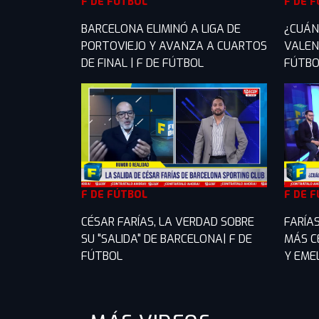
F DE FÚTBOL
F DE 
BARCELONA ELIMINÓ A LIGA DE
¿CUÁN
PORTOVIEJO Y AVANZA A CUARTOS
VALENC
DE FINAL | F DE FÚTBOL
FÚTBO
F DE FÚTBOL
F DE 
CÉSAR FARÍAS, LA VERDAD SOBRE
FARÍAS
SU "SALIDA" DE BARCELONA| F DE
MÁS C
FÚTBOL
Y EMEL