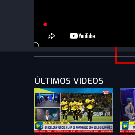
https://www.youtube.com/watch?
v=uJdhaa0h9v8&list=PLXMkkrTMSVlnqHcIW
ÚLTIMOS VIDEOS