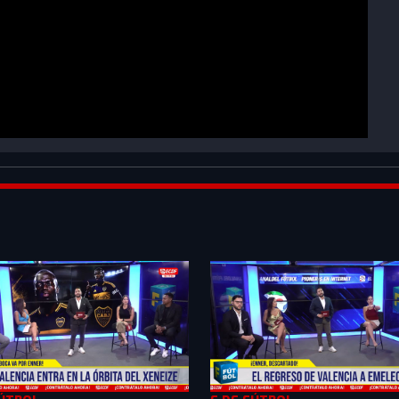
dTHu0oWiFg6vOCRK&index=1