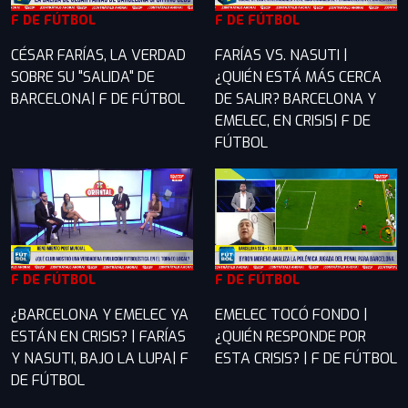
F DE FÚTBOL
F DE FÚTBOL
CÉSAR FARÍAS, LA VERDAD
FARÍAS VS. NASUTI |
SOBRE SU "SALIDA" DE
¿QUIÉN ESTÁ MÁS CERCA
BARCELONA| F DE FÚTBOL
DE SALIR? BARCELONA Y
EMELEC, EN CRISIS| F DE
FÚTBOL
F DE FÚTBOL
F DE FÚTBOL
¿BARCELONA Y EMELEC YA
EMELEC TOCÓ FONDO |
ESTÁN EN CRISIS? | FARÍAS
¿QUIÉN RESPONDE POR
Y NASUTI, BAJO LA LUPA| F
ESTA CRISIS? | F DE FÚTBOL
DE FÚTBOL