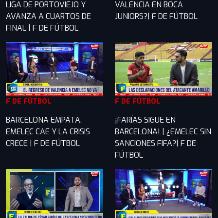
LIGA DE PORTOVIEJO Y
VALENCIA EN BOCA
AVANZA A CUARTOS DE
JUNIORS?| F DE FÚTBOL
FINAL | F DE FÚTBOL
F DE FÚTBOL
F DE FÚTBOL
BARCELONA EMPATA,
¡FARÍAS SIGUE EN
EMELEC CAE Y LA CRISIS
BARCELONA! | ¿EMELEC SIN
CRECE | F DE FÚTBOL
SANCIONES FIFA?| F DE
FÚTBOL