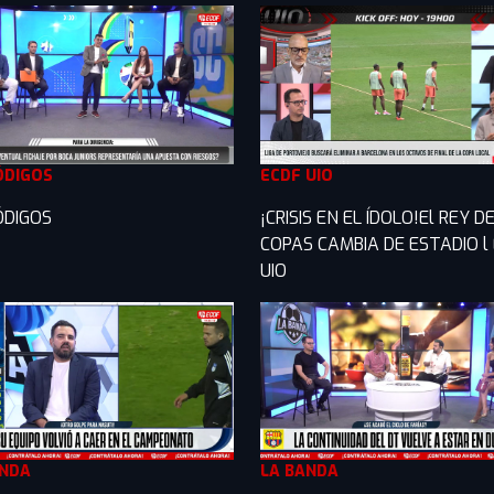
ÓDIGOS
ECDF UIO
ÓDIGOS
¡CRISIS EN EL ÍDOLO!El REY D
COPAS CAMBIA DE ESTADIO l
UIO
ANDA
LA BANDA