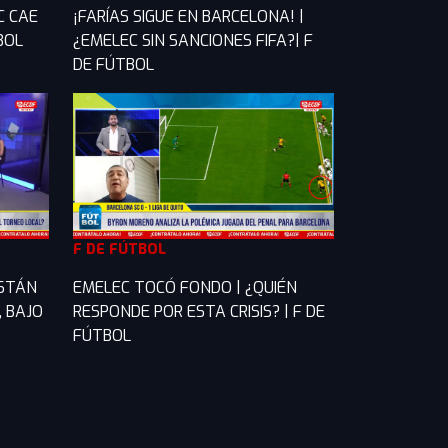
C CAE
¡FARÍAS SIGUE EN BARCELONA! |
TBOL
¿EMELEC SIN SANCIONES FIFA?| F
DE FÚTBOL
F DE FÚTBOL
ESTÁN
EMELEC TOCÓ FONDO | ¿QUIÉN
, BAJO
RESPONDE POR ESTA CRISIS? | F DE
FÚTBOL