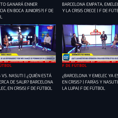
TO GANARÁ ENNER
BARCELONA EMPATA, EMELE
IA EN BOCA JUNIORS?| F DE
Y LA CRISIS CRECE | F DE FÚ
L
FÚTBOL
F DE FÚTBOL
 VS. NASUTI | ¿QUIÉN ESTÁ
¿BARCELONA Y EMELEC YA 
ERCA DE SALIR? BARCELONA
EN CRISIS? | FARÍAS Y NASUTI
EC, EN CRISIS| F DE FÚTBOL
LA LUPA| F DE FÚTBOL