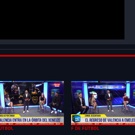
fZ0Yc&list=PLXMkkrTMSVlnqHcIWdTHu0oWiFg6vOCRK
FÚTBOL
F DE FÚTBOL