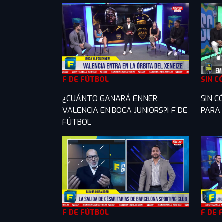
F DE FÚTBOL
SIN C
¿CUÁNTO GANARÁ ENNER
SIN C
VALENCIA EN BOCA JUNIORS?| F DE
PARA 
FÚTBOL
F DE FÚTBOL
F DE 