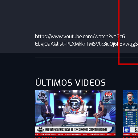
https://www.youtube.com/watch?v=Gc6-
EbyjOaA&list=PLXMkkrTMSVlk3iqQj6F3vwqg
ÚLTIMOS VIDEOS