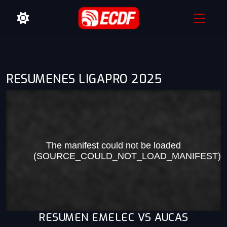
RESUMENES LIGAPRO 2025
RESUMEN EMELEC VS AUCAS