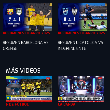
RESUMENES LIGAPRO 2025
RESUMENES LIGAPRO 2025
RESUMEN BARCELONA VS
RESUMEN U CATOLICA VS
ORENSE
INDEPENDIENTE
MÁS VIDEOS
F DE FÚTBOL
LA BANDA