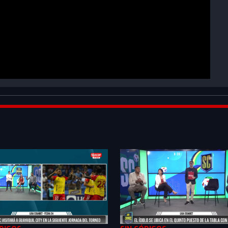
bEAPXSeozPQZ_0CPy&index=2