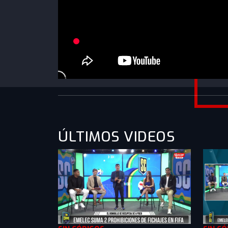
https://www.youtube.com/watch?
v=Gu37OOu6j04&list=PLXMkkrTMSVln8wDw
ÚLTIMOS VIDEOS