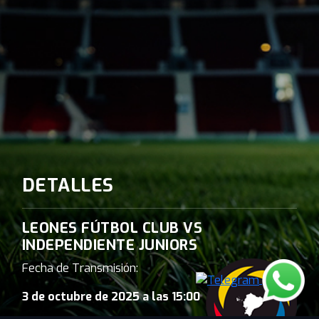
DETALLES
LEONES FÚTBOL CLUB VS
INDEPENDIENTE JUNIORS
Fecha de Transmisión:
3 de octubre de 2025 a las 15:00