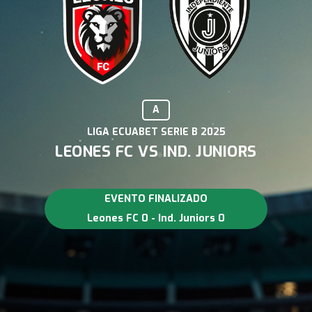
A
LIGA ECUABET SERIE B 2025
LEONES FC VS IND. JUNIORS
EVENTO FINALIZADO
Leones FC 0 - Ind. Juniors 0