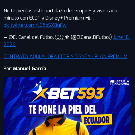
No te pierdas este partidazo del Grupo E y vive cada
minuto con ECDF y Disney+ Premium 📲…
pic.twitter.com/LE5oSX8uFw
— ®El Canal del Fútbol 🇪🇨⚽ (@ElCanalDFutbol)
June 18,
2026
CONTRATA AQUÍ AHORA ECDF Y DISNEY+ PLAN PREMIUM
Por:
Manuel García.