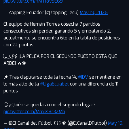
pic.twitter.com/YMTi8vSE69
— Zapping Ecuador (@zapping_ecu)
May 19, 2026
El equipo de Hernán Torres cosecha 7 partidos
consecutivos sin perder, ganando 5 y empatando 2,
actualmente se encuentra 6to en la tabla de posiciones
con 22 puntos.
🇪🇨🥈 ¡LA PELEA POR EL SEGUNDO PUESTO ESTÁ QUE
ARDE! 🔥⚽️
📌 Tras disputarse toda la fecha 14,
#IDV
se mantiene en
lo más alto de la
#LigaEcuabet
con una diferencia de 11
puntos
🤔 ¿Quién se quedará con el segundo lugar?
pic.twitter.com/Mmks8r3ZMh
— ®El Canal del Fútbol 🇪🇨⚽ (@ElCanalDFutbol)
May 19,