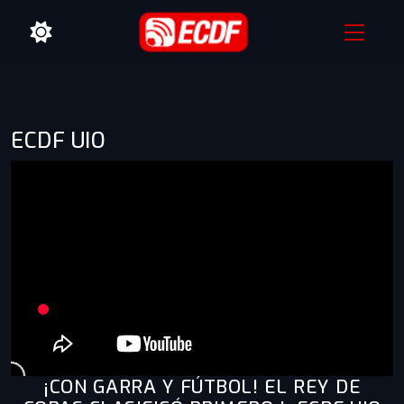
ECDF UIO
¡CON GARRA Y FÚTBOL! EL REY DE