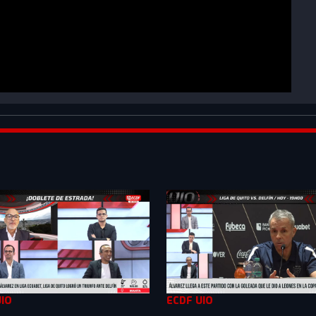
sWn48&list=PLXMkkrTMSVllabXoUlLQlByZn4rXkZ1B_
UIO
ECDF UIO