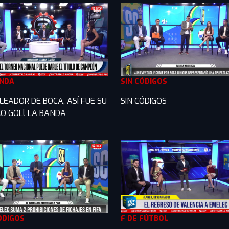
ANDA
SIN CÓDIGOS
LEADOR DE BOCA, ASÍ FUE SU
SIN CÓDIGOS
O GOLl LA BANDA
ÓDIGOS
F DE FÚTBOL