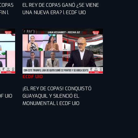
 COPAS
EL REY DE COPAS GANÓ ¿SE VIENE
IN l
UNA NUEVA ERA? l ECDF UIO
ECDF UIO
¡EL REY DE COPAS! CONQUISTÓ
F UIO
GUAYAQUIL Y SILENCIÓ EL
MONUMENTAL l ECDF UIO