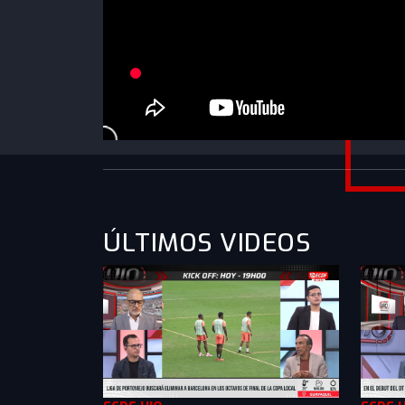
https://www.youtube.com/watch?v=U64q9ivn
g&list=PLXMkkrTMSVllabXoUlLQlByZn4rXkZ1
ÚLTIMOS VIDEOS