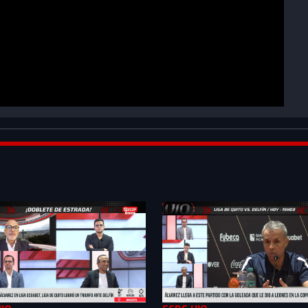
S-
B_&index=2