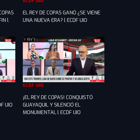
ECDF UIO
 COPAS
EL REY DE COPAS GANÓ ¿SE VIENE
IN l
UNA NUEVA ERA? l ECDF UIO
ECDF UIO
¡EL REY DE COPAS! CONQUISTÓ
F UIO
GUAYAQUIL Y SILENCIÓ EL
MONUMENTAL l ECDF UIO