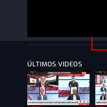
https://www.youtube.com/watch?
v=TPVfd8Mx2Yw&list=PLXMkkrTMSVllabXoUl
ÚLTIMOS VIDEOS