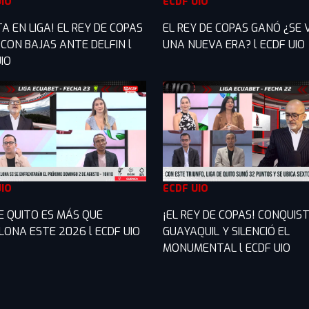
UIO
ECDF UIO
A EN LIGA! EL REY DE COPAS
EL REY DE COPAS GANÓ ¿SE 
 CON BAJAS ANTE DELFIN l
UNA NUEVA ERA? l ECDF UIO
IO
UIO
ECDF UIO
DE QUITO ES MÁS QUE
¡EL REY DE COPAS! CONQUIS
LONA ESTE 2026 l ECDF UIO
GUAYAQUIL Y SILENCIÓ EL
MONUMENTAL l ECDF UIO