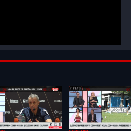
LQlByZn4rXkZ1B_&index=8