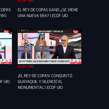
ECDF UIO
 COPAS
EL REY DE COPAS GANÓ ¿SE VIENE
IN l
UNA NUEVA ERA? l ECDF UIO
ECDF UIO
¡EL REY DE COPAS! CONQUISTÓ
F UIO
GUAYAQUIL Y SILENCIÓ EL
MONUMENTAL l ECDF UIO