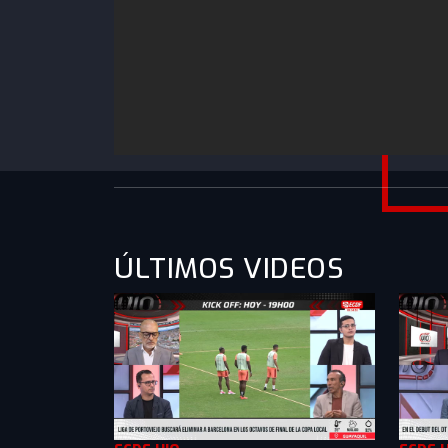
https://www.youtube.com/watch?
v=knewoRrEREg&list=PLXMkkrTMSVllabXoUlL
ÚLTIMOS VIDEOS