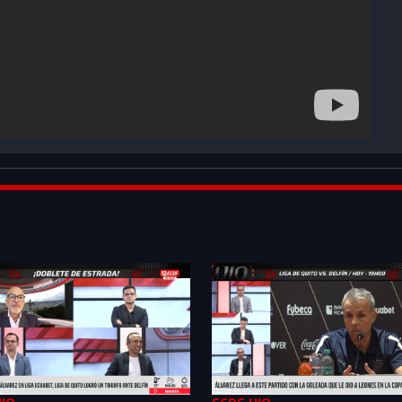
QlByZn4rXkZ1B_&index=5