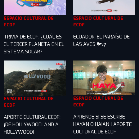
ESPACIO CULTURAL DE
ESPACIO CULTURAL DE
ECDF
ECDF
TRIVIA DE ECDF: ¿CUÁL ES
ECUADOR: EL PARAÍSO DE
EL TERCER PLANETA EN EL
LAS AVES 🐦🌿
SISTEMA SOLAR?
ESPACIO CULTURAL DE
ESPACIO CULTURAL DE
ECDF
ECDF
APRENDE SI SE ESCRIBE
APORTE CULTURAL ECDF:
HAYAN O HAIAN | APORTE
¡DE HOLLYWOODLAND A
CULTURAL DE ECDF
HOLLYWOOD!