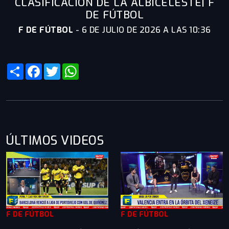
CLASIFICACIÓN DE LA ALBICELESTE| F
DE FÚTBOL
F DE FÚTBOL
-
6 DE JULIO DE 2026 A LAS 10:36
Share
Facebook
Twitter
WhatsApp
ÚLTIMOS VIDEOS
F DE FÚTBOL
F DE FÚTBOL