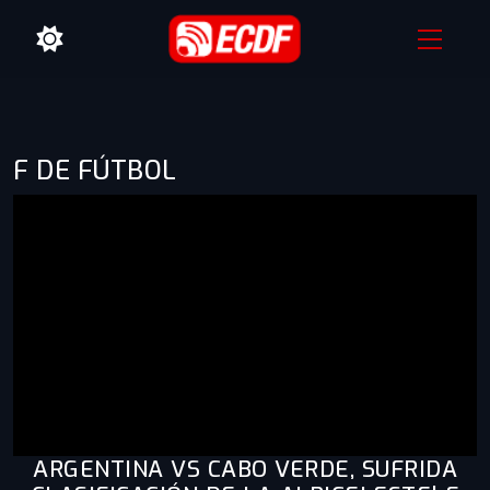
F DE FÚTBOL
ARGENTINA VS CABO VERDE, SUFRIDA