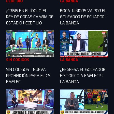
ECDF UIO
LA BANDA
¡CRISIS EN EL ÍDOLO!El
BOCA JUNIORS VA POR EL
REY DE COPAS CAMBIA DE
GOLEADOR DE ECUADOR l
ESTADIO l ECDF UIO
LA BANDA
SIN CÓDIGOS
LA BANDA
SIN CÓDIGOS - NUEVA
¿REGRESA EL GOLEADOR
PROHIBICIÓN PARA EL CS
HISTÓRICO A EMELEC? l
EMELEC
LA BANDA