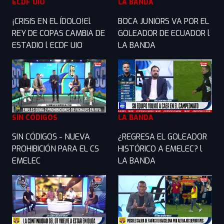
ECDF UIO
LA BANDA
¡CRISIS EN EL ÍDOLO!El
BOCA JUNIORS VA POR EL
REY DE COPAS CAMBIA DE
GOLEADOR DE ECUADOR l
ESTADIO l ECDF UIO
LA BANDA
SIN CÓDIGOS
LA BANDA
SIN CÓDIGOS - NUEVA
¿REGRESA EL GOLEADOR
PROHIBICIÓN PARA EL CS
HISTÓRICO A EMELEC? l
EMELEC
LA BANDA