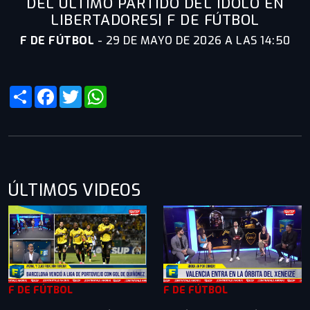
DEL ÚLTIMO PARTIDO DEL ÍDOLO EN
LIBERTADORES| F DE FÚTBOL
F DE FÚTBOL
-
29 DE MAYO DE 2026 A LAS 14:50
Share
Facebook
Twitter
WhatsApp
ÚLTIMOS VIDEOS
F DE FÚTBOL
F DE FÚTBOL