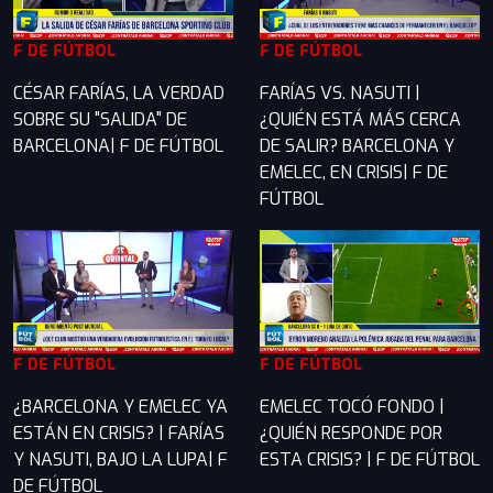
F DE FÚTBOL
F DE FÚTBOL
CÉSAR FARÍAS, LA VERDAD
FARÍAS VS. NASUTI |
SOBRE SU "SALIDA" DE
¿QUIÉN ESTÁ MÁS CERCA
BARCELONA| F DE FÚTBOL
DE SALIR? BARCELONA Y
EMELEC, EN CRISIS| F DE
FÚTBOL
F DE FÚTBOL
F DE FÚTBOL
¿BARCELONA Y EMELEC YA
EMELEC TOCÓ FONDO |
ESTÁN EN CRISIS? | FARÍAS
¿QUIÉN RESPONDE POR
Y NASUTI, BAJO LA LUPA| F
ESTA CRISIS? | F DE FÚTBOL
DE FÚTBOL