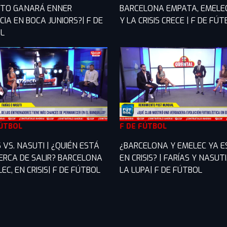
TO GANARÁ ENNER
BARCELONA EMPATA, EMELE
IA EN BOCA JUNIORS?| F DE
Y LA CRISIS CRECE | F DE FÚ
L
FÚTBOL
F DE FÚTBOL
 VS. NASUTI | ¿QUIÉN ESTÁ
¿BARCELONA Y EMELEC YA 
ERCA DE SALIR? BARCELONA
EN CRISIS? | FARÍAS Y NASUTI
EC, EN CRISIS| F DE FÚTBOL
LA LUPA| F DE FÚTBOL