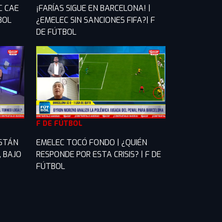
C CAE
¡FARÍAS SIGUE EN BARCELONA! |
TBOL
¿EMELEC SIN SANCIONES FIFA?| F
DE FÚTBOL
F DE FÚTBOL
ESTÁN
EMELEC TOCÓ FONDO | ¿QUIÉN
, BAJO
RESPONDE POR ESTA CRISIS? | F DE
FÚTBOL