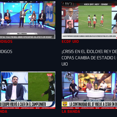
ÓDIGOS
ECDF UIO
ÓDIGOS
¡CRISIS EN EL ÍDOLO!El REY D
COPAS CAMBIA DE ESTADIO l
UIO
ANDA
LA BANDA