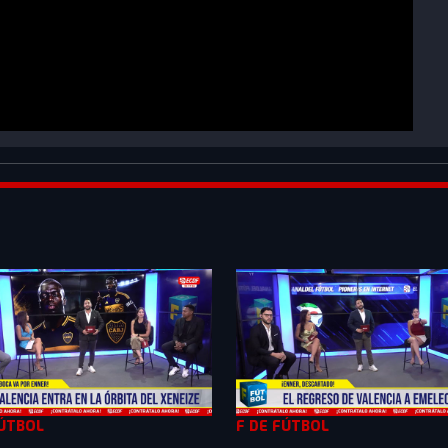
QNS_0&list=PLXMkkrTMSVlnqHcIWdTHu0oWiFg6vOCRK
FÚTBOL
F DE FÚTBOL