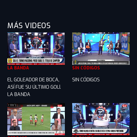
MÁS VIDEOS
LA BANDA
SIN CÓDIGOS
EL GOLEADOR DE BOCA,
SIN CÓDIGOS
ASÍ FUE SU ÚLTIMO GOLl
LA BANDA