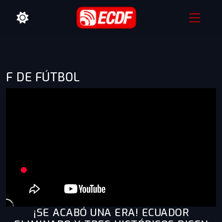
F DE FÚTBOL
¡SE ACABÓ UNA ERA! ECUADOR