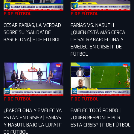
F DE FÚTBOL
F DE FÚTBOL
CÉSAR FARÍAS, LA VERDAD
FARÍAS VS. NASUTI |
SOBRE SU "SALIDA" DE
¿QUIÉN ESTÁ MÁS CERCA
BARCELONA| F DE FÚTBOL
DE SALIR? BARCELONA Y
EMELEC, EN CRISIS| F DE
FÚTBOL
F DE FÚTBOL
F DE FÚTBOL
¿BARCELONA Y EMELEC YA
EMELEC TOCÓ FONDO |
ESTÁN EN CRISIS? | FARÍAS
¿QUIÉN RESPONDE POR
Y NASUTI, BAJO LA LUPA| F
ESTA CRISIS? | F DE FÚTBOL
DE FÚTBOL