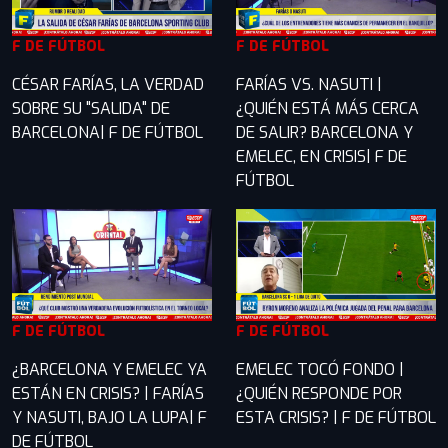
F DE FÚTBOL
F DE FÚTBOL
CÉSAR FARÍAS, LA VERDAD
FARÍAS VS. NASUTI |
SOBRE SU "SALIDA" DE
¿QUIÉN ESTÁ MÁS CERCA
BARCELONA| F DE FÚTBOL
DE SALIR? BARCELONA Y
EMELEC, EN CRISIS| F DE
FÚTBOL
F DE FÚTBOL
F DE FÚTBOL
¿BARCELONA Y EMELEC YA
EMELEC TOCÓ FONDO |
ESTÁN EN CRISIS? | FARÍAS
¿QUIÉN RESPONDE POR
Y NASUTI, BAJO LA LUPA| F
ESTA CRISIS? | F DE FÚTBOL
DE FÚTBOL