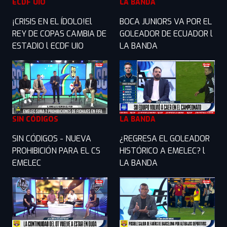
ECDF UIO
LA BANDA
¡CRISIS EN EL ÍDOLO!El
BOCA JUNIORS VA POR EL
REY DE COPAS CAMBIA DE
GOLEADOR DE ECUADOR l
ESTADIO l ECDF UIO
LA BANDA
SIN CÓDIGOS
LA BANDA
SIN CÓDIGOS - NUEVA
¿REGRESA EL GOLEADOR
PROHIBICIÓN PARA EL CS
HISTÓRICO A EMELEC? l
EMELEC
LA BANDA