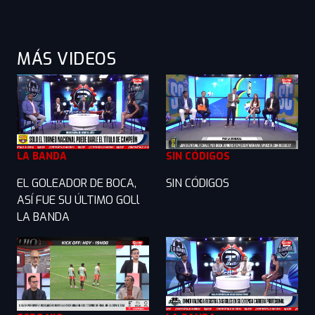
MÁS VIDEOS
LA BANDA
SIN CÓDIGOS
EL GOLEADOR DE BOCA,
SIN CÓDIGOS
ASÍ FUE SU ÚLTIMO GOLl
LA BANDA