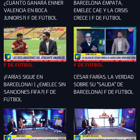
¿CUÁNTO GANARÁ ENNER
BARCELONA EMPATA,
VALENCIA EN BOCA
EMELEC CAE Y LA CRISIS
JUNIORS?| F DE FÚTBOL
CRECE | F DE FÚTBOL
F DE FÚTBOL
F DE FÚTBOL
¡FARÍAS SIGUE EN
CÉSAR FARÍAS, LA VERDAD
BARCELONA! | ¿EMELEC SIN
SOBRE SU "SALIDA" DE
SANCIONES FIFA?| F DE
BARCELONA| F DE FÚTBOL
FÚTBOL