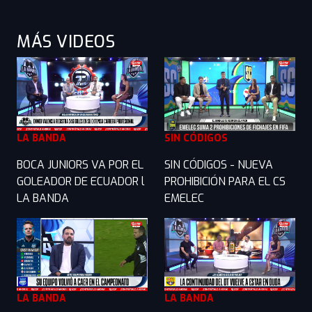
MÁS VIDEOS
LA BANDA
SIN CÓDIGOS
BOCA JUNIORS VA POR EL
SIN CÓDIGOS - NUEVA
GOLEADOR DE ECUADOR l
PROHIBICIÓN PARA EL CS
LA BANDA
EMELEC
LA BANDA
LA BANDA