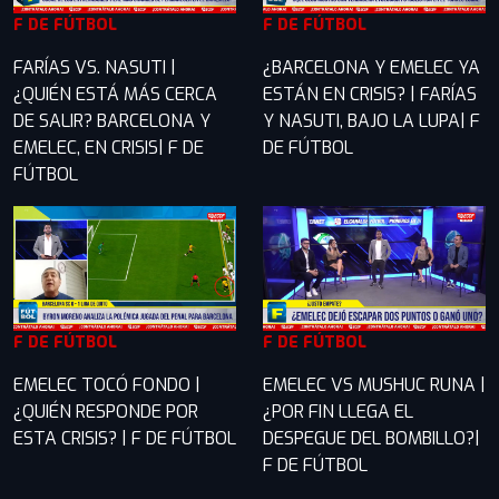
F DE FÚTBOL
F DE FÚTBOL
FARÍAS VS. NASUTI |
¿BARCELONA Y EMELEC YA
¿QUIÉN ESTÁ MÁS CERCA
ESTÁN EN CRISIS? | FARÍAS
DE SALIR? BARCELONA Y
Y NASUTI, BAJO LA LUPA| F
EMELEC, EN CRISIS| F DE
DE FÚTBOL
FÚTBOL
F DE FÚTBOL
F DE FÚTBOL
EMELEC TOCÓ FONDO |
EMELEC VS MUSHUC RUNA |
¿QUIÉN RESPONDE POR
¿POR FIN LLEGA EL
ESTA CRISIS? | F DE FÚTBOL
DESPEGUE DEL BOMBILLO?|
F DE FÚTBOL