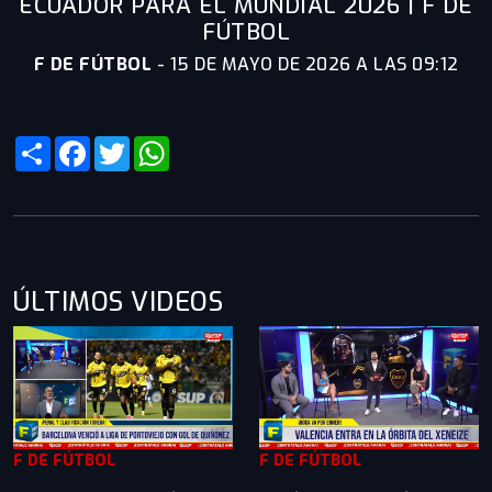
ECUADOR PARA EL MUNDIAL 2026 | F DE
FÚTBOL
F DE FÚTBOL
-
15 DE MAYO DE 2026 A LAS 09:12
Share
Facebook
Twitter
WhatsApp
ÚLTIMOS VIDEOS
F DE FÚTBOL
F DE FÚTBOL