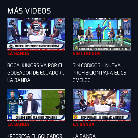
MÁS VIDEOS
LA BANDA
SIN CÓDIGOS
BOCA JUNIORS VA POR EL
SIN CÓDIGOS - NUEVA
GOLEADOR DE ECUADOR l
PROHIBICIÓN PARA EL CS
LA BANDA
EMELEC
LA BANDA
LA BANDA
¿REGRESA EL GOLEADOR
LA BANDA