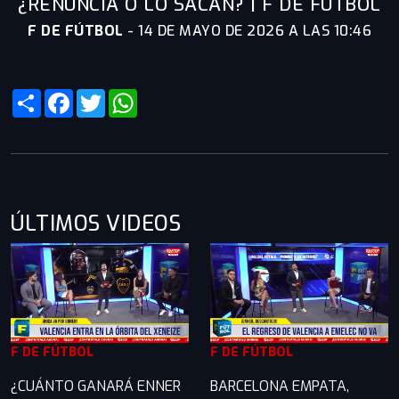
¿RENUNCIA O LO SACAN? | F DE FÚTBOL
F DE FÚTBOL
-
14 DE MAYO DE 2026 A LAS 10:46
Share
Facebook
Twitter
WhatsApp
ÚLTIMOS VIDEOS
F DE FÚTBOL
F DE FÚTBOL
¿CUÁNTO GANARÁ ENNER
BARCELONA EMPATA,