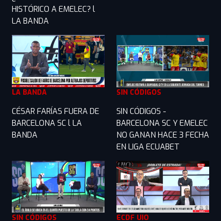
HISTÓRICO A EMELEC? l
LA BANDA
LA BANDA
SIN CÓDIGOS
CÉSAR FARÍAS FUERA DE
SIN CÓDIGOS -
BARCELONA SC l LA
BARCELONA SC Y EMELEC
BANDA
NO GANAN HACE 3 FECHA
EN LIGA ECUABET
SIN CÓDIGOS
ECDF UIO