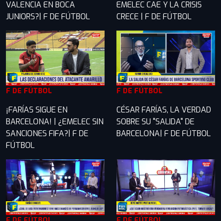
VALENCIA EN BOCA
EMELEC CAE Y LA CRISIS
JUNIORS?| F DE FÚTBOL
CRECE | F DE FÚTBOL
F DE FÚTBOL
F DE FÚTBOL
¡FARÍAS SIGUE EN
CÉSAR FARÍAS, LA VERDAD
BARCELONA! | ¿EMELEC SIN
SOBRE SU "SALIDA" DE
SANCIONES FIFA?| F DE
BARCELONA| F DE FÚTBOL
FÚTBOL
F DE FÚTBOL
F DE FÚTBOL