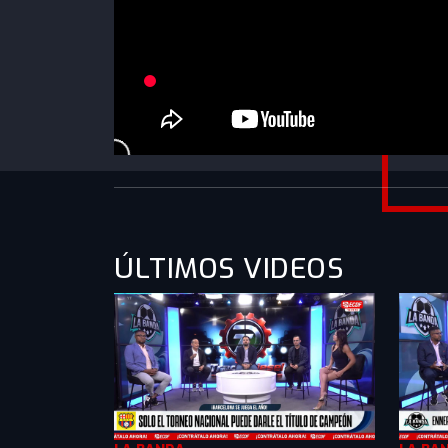
https://www.youtube.com/watch?
v=R0rRYVEITyc&list=PLXMkkrTMSVlk3iqQj6
ÚLTIMOS VIDEOS