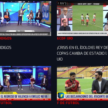
ÓDIGOS
ECDF UIO
ÓDIGOS
¡CRISIS EN EL ÍDOLO!El REY D
COPAS CAMBIA DE ESTADIO l
UIO
FÚTBOL
F DE FÚTBOL