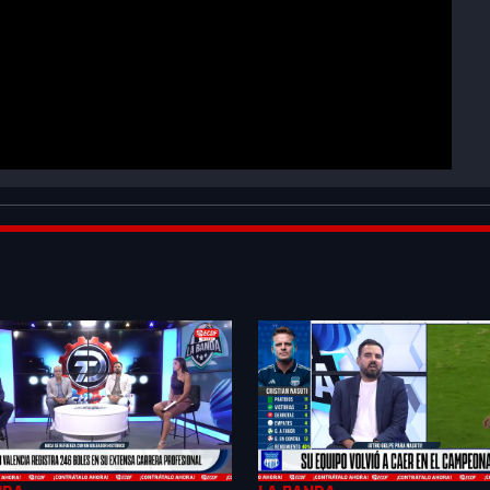
F3vwqgSLgnahoER&index=2