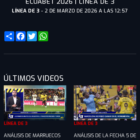
ECUABET 2026 | LÍNEA DE 3
LÍNEA DE 3
-
2 DE MARZO DE 2026 A LAS 12:57
Share
Facebook
Twitter
WhatsApp
ÚLTIMOS VIDEOS
LÍNEA DE 3
LÍNEA DE 3
ANÁLISIS DE MARRUECOS
ANÁLISIS DE LA FECHA 5 DE