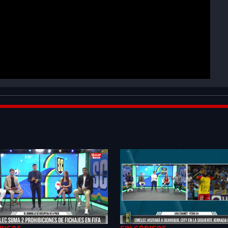
EAPXSeozPQZ_0CPy&index=1