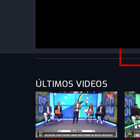
https://www.youtube.com/watch?
v=EVcSRkzhLSI&list=PLXMkkrTMSVln8wDwb
ÚLTIMOS VIDEOS