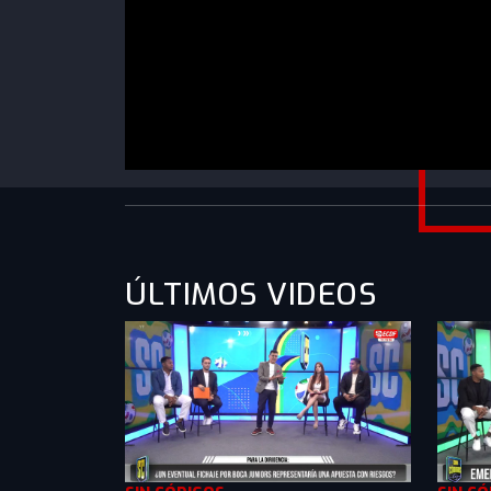
https://www.youtube.com/watch?
v=EVcSRkzhLSI&list=PLXMkkrTMSVln8wDwb
ÚLTIMOS VIDEOS