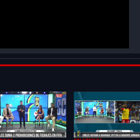
EAPXSeozPQZ_0CPy&index=1